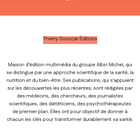
Aller à l'élément 1
Aller à l'élément 2
Aller à l'élément 3
Aller à l'élément 4
Thierry Souccar Éditions
Maison d’édition multimédia du groupe Albin Michel, qui
se distingue par une approche scientifique de la santé, la
nutrition et du bien-être. Ses publications, qui s’appuient
sur les découvertes les plus récentes, sont rédigées par
des médecins, des chercheurs, des journalistes
scientifiques, des diététiciens, des psychothérapeutes
de premier plan. Elles ont pour objectif de donner à
chacun les clés pour transformer durablement sa santé.