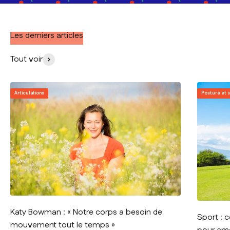
Les derniers articles
Tout voir
Articulations
Posture et 
Katy Bowman : « Notre corps a besoin de
Sport : 
mouvement tout le temps »