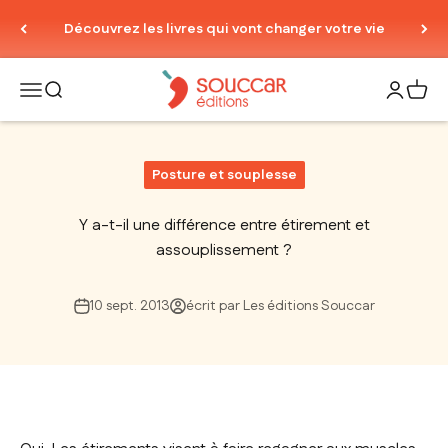
Passer au contenu
Découvrez les livres qui vont changer votre vie
Thierry Souccar Editions
Ouvrir la navigation
Ouvrir la recherche
Ouvrir le
Voir 
Posture et souplesse
Y a-t-il une différence entre étirement et
assouplissement ?
10 sept. 2013
écrit par Les éditions Souccar