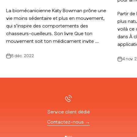
pour amé
La biomécanicienne Katy Bowman prône une
Partir de
vie moins sédentaire et plus en mouvement,
plus natu
qui s’inspire des comportements des
voilà ce
chasseurs-cueilleurs. Son livre Que ton
dans À c
mouvement soit ton médicament invite ...
applicatio
8 déc. 2022
4 nov. 
Service client dédié
Contactez-nous →