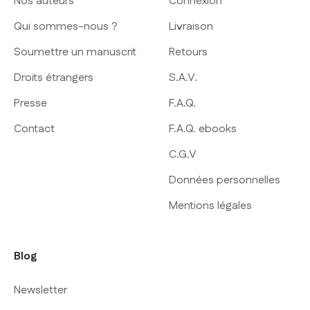
Nos auteurs
Connexion
Qui sommes-nous ?
Livraison
Soumettre un manuscrit
Retours
Droits étrangers
S.A.V.
Presse
F.A.Q.
Contact
F.A.Q. ebooks
C.G.V
Données personnelles
Mentions légales
Blog
Newsletter