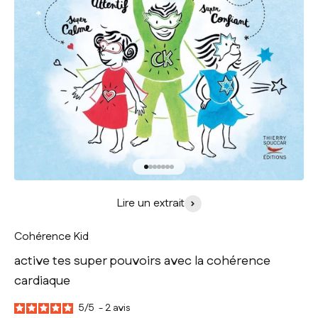
Aller à l'élément 1
Aller à l'élément 2
Aller à l'élément 3
Aller à l'élément 4
Aller à l'élément 5
Aller à l'élément 6
Aller à l'élément 7
Lire un extrait
Cohérence Kid
active tes super pouvoirs avec la cohérence
cardiaque
5
/
5
-
2
avis