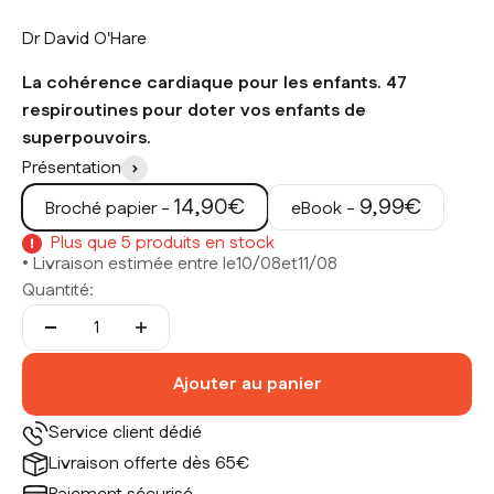
Dr David O'Hare
La cohérence cardiaque pour les enfants. 47
respiroutines pour doter vos enfants de
superpouvoirs.
Présentation
Prix de vente
Prix de vente
14,90€
9,99€
Broché papier -
eBook -
Plus que 5 produits en stock
• Livraison estimée entre le
10/08
et
11/08
Quantité:
Ajouter au panier
Service client dédié
Livraison offerte dès 65€