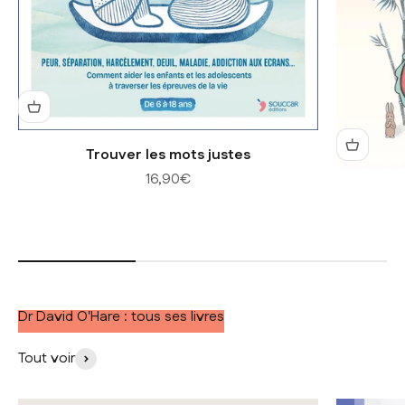
Trouver les mots justes
Prix de vente
16,90€
Dr David O'Hare : tous ses livres
Tout voir