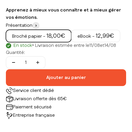
Apprenez à mieux vous connaître et à mieux gérer
vos émotions.
Présentation
Prix de vente
Prix de vente
18,00€
12,99€
Broché papier -
eBook -
En stock
• Livraison estimée entre le
11/08
et
14/08
Quantité:
Ajouter au panier
Service client dédié
Livraison offerte dès 65€
Paiement sécurisé
Entreprise française