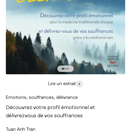
Aller à l'élément 1
Aller à l'élément 2
Aller à l'élément 3
Aller à l'élément 4
Lire un extrait
Emotions, souffrances, délivrance
Découvrez votre profil émotionnel et
délivrezvous de vos souffrances
Tuan Anh Tran