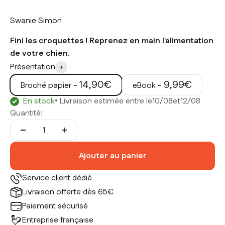
Swanie Simon
Fini les croquettes ! Reprenez en main l'alimentation
de votre chien.
Présentation
Prix de vente
Prix de vente
14,90€
9,99€
Broché papier -
eBook -
En stock
• Livraison estimée entre le
10/08
et
12/08
Quantité:
Ajouter au panier
Service client dédié
Livraison offerte dès 65€
Paiement sécurisé
Entreprise française