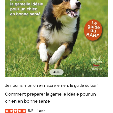
Aller à l'élément 1
Aller à l'élément 2
Aller à l'élément 3
Aller à l'élément 4
Je nourris mon chien naturellement le guide du barf
Comment préparer la gamelle idéale pour un
chien en bonne santé
5
/
5
-
1
avis