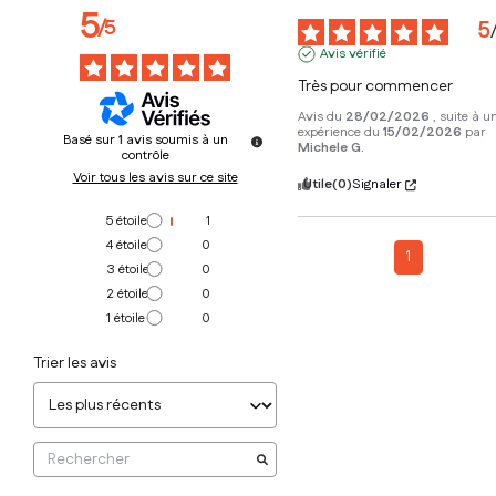
5
/
5
5
Avis vérifié
Très pour commencer
Avis du
28/02/2026
, suite à u
expérience du
15/02/2026
par
Basé sur
1
avis soumis à un
Michele G.
contrôle
Voir tous les avis sur ce site
Utile
(0)
Signaler
5
étoiles
1
4
étoiles
0
1
3
étoiles
0
2
étoiles
0
1
étoile
0
Trier les avis