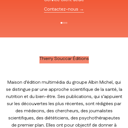
Contactez-nous →
Aller à l'élément 1
Aller à l'élément 2
Aller à l'élément 3
Aller à l'élément 4
Thierry Souccar Éditions
Maison d’édition multimédia du groupe Albin Michel, qui
se distingue par une approche scientifique de la santé, la
nutrition et du bien-être. Ses publications, qui s’appuient
sur les découvertes les plus récentes, sont rédigées par
des médecins, des chercheurs, des journalistes
scientifiques, des diététiciens, des psychothérapeutes
de premier plan. Elles ont pour objectif de donner à