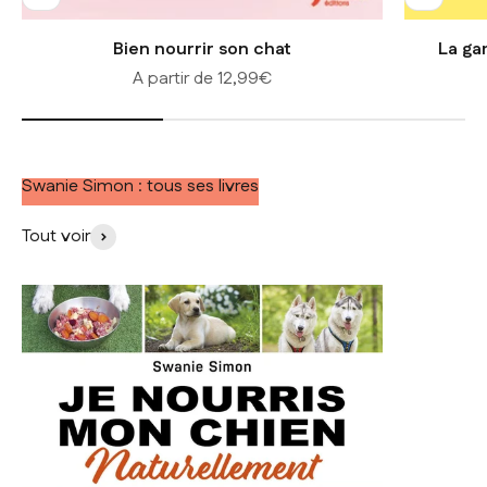
Bien nourrir son chat
La ga
Prix de vente
A partir de 12,99€
Swanie Simon : tous ses livres
Tout voir