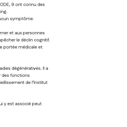
eCODE, 9 ont connu des
ing.
s aucun symptôme.
eimer et aux personnes
êcher le déclin cognitif.
ne portée médicale et
dies dégénératives. Il a
r des fonctions
eillissement de l’Institut
ui y est associé peut