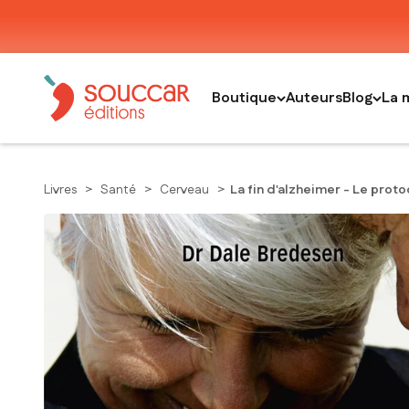
Passer au contenu
Thierry Souccar Editions
Boutique
Auteurs
Blog
La 
Livres
>
Santé
>
Cerveau
>
La fin d'alzheimer - Le pro