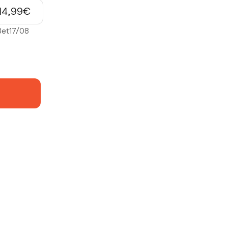
Prix de vente
14,99€
8
et
17/08