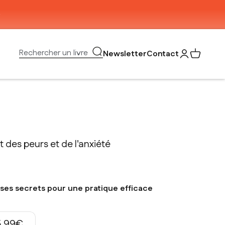
Ouvrir la recherche
Rechercher un livre
Newsletter
Contact
Ouvrir le com
Voir mon 
t des peurs et de l'anxiété
e ses secrets pour une pratique efficace
rix de vente
5,99€