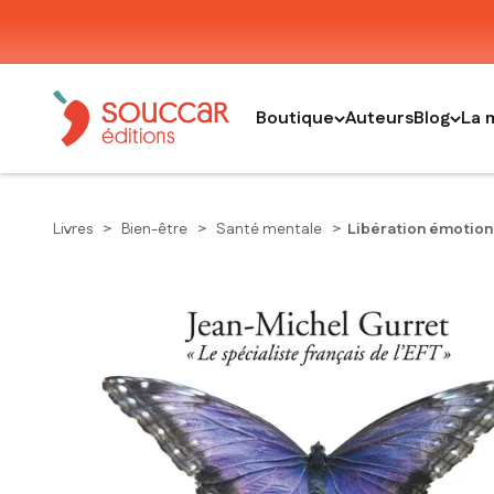
Passer au contenu
Thierry Souccar Editions
Boutique
Auteurs
Blog
La 
Livres
>
Bien-être
>
Santé mentale
>
Libération émotion