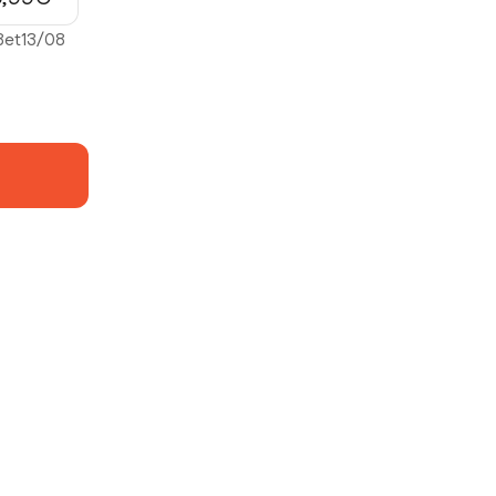
8
et
13/08