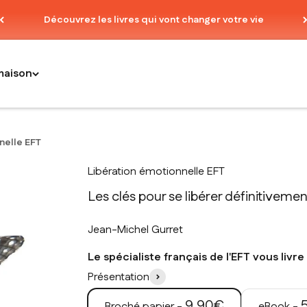
Découvrez les livres qui vont changer votre vie
maison
nelle EFT
Libération émotionnelle EFT
Les clés pour se libérer définitivemen
Jean-Michel Gurret
Le spécialiste français de l'EFT vous livr
Présentation
Prix de vente
P
9,90€
Broché papier -
eBook -