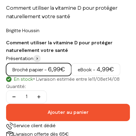
Comment utiliser la vitamine D pour protéger
naturellement votre santé
Brigitte Houssin
Comment utiliser la vitamine D pour protéger
naturellement votre santé
Présentation
Prix de vente
Prix de vente
6,99€
4,99€
Broché papier -
eBook -
En stock
• Livraison estimée entre le
11/08
et
14/08
Quantité:
Ajouter au panier
Service client dédié
Livraison offerte dès 65€