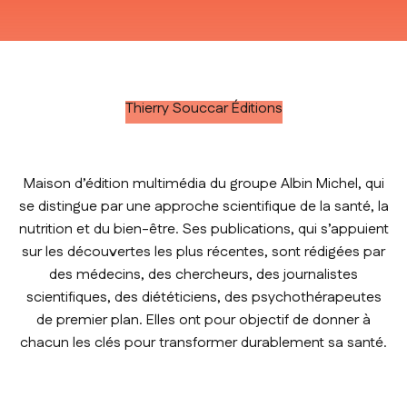
Aller à l'élément 1
Aller à l'élément 2
Aller à l'élément 3
Aller à l'élément 4
Thierry Souccar Éditions
Maison d’édition multimédia du groupe Albin Michel, qui
se distingue par une approche scientifique de la santé, la
nutrition et du bien-être. Ses publications, qui s’appuient
sur les découvertes les plus récentes, sont rédigées par
des médecins, des chercheurs, des journalistes
scientifiques, des diététiciens, des psychothérapeutes
de premier plan. Elles ont pour objectif de donner à
chacun les clés pour transformer durablement sa santé.