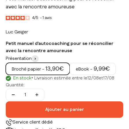
avec la rencontre amoureuse
4
/
5
-
1
avis
Luc Geiger
Petit manuel d'autocoaching pour se réconcilier
avec la rencontre amoureuse
Présentation
Prix de vente
Prix de vente
13,90€
9,99€
Broché papier -
eBook -
En stock
• Livraison estimée entre le
12/08
et
17/08
Quantité:
Ajouter au panier
Service client dédié