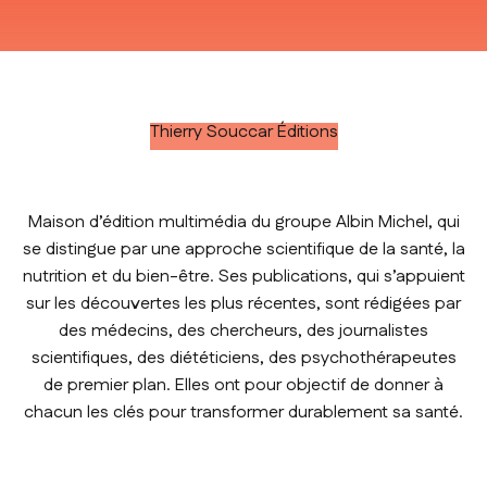
Aller à l'élément 1
Aller à l'élément 2
Aller à l'élément 3
Aller à l'élément 4
Thierry Souccar Éditions
Maison d’édition multimédia du groupe Albin Michel, qui
se distingue par une approche scientifique de la santé, la
nutrition et du bien-être. Ses publications, qui s’appuient
sur les découvertes les plus récentes, sont rédigées par
des médecins, des chercheurs, des journalistes
scientifiques, des diététiciens, des psychothérapeutes
de premier plan. Elles ont pour objectif de donner à
chacun les clés pour transformer durablement sa santé.