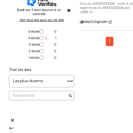
Avis du
20/07/2026
, suite à u
expérience du
01/07/2026
par
Basé sur
1
avis soumis à un
JOEL C.
contrôle
Voir tous les avis sur ce site
Utile
(0)
Signaler
5
étoiles
0
4
étoiles
1
1
3
étoiles
0
2
étoiles
0
1
étoile
0
Trier les avis