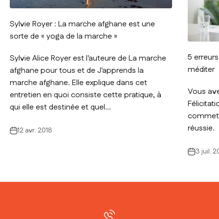
Sylvie Royer : La marche afghane est une
sorte de « yoga de la marche »
5 erreur
Sylvie Alice Royer est l'auteure de La marche
méditer
afghane pour tous et de J'apprends la
marche afghane. Elle explique dans cet
Vous ave
entretien en quoi consiste cette pratique, à
Félicitat
qui elle est destinée et quel...
commettr
réussie.
12 avr. 2018
3 juil. 2