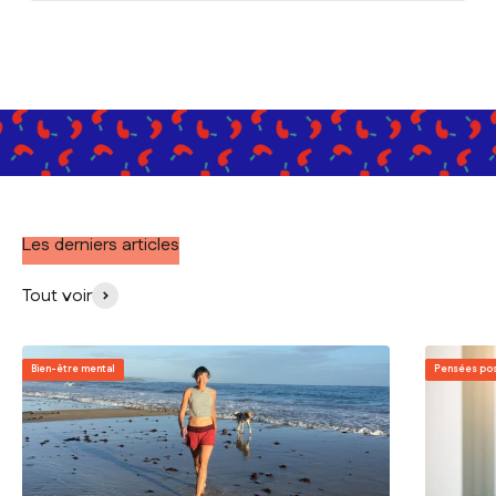
Les derniers articles
Tout voir
Bien-être mental
Pensées pos