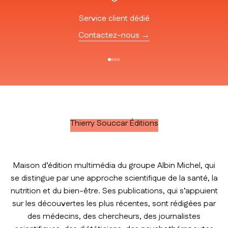
Service client dédié
Contactez-nous →
Aller à l'élément 1
Aller à l'élément 2
Aller à l'élément 3
Aller à l'élément 4
Thierry Souccar Éditions
Maison d’édition multimédia du groupe Albin Michel, qui
se distingue par une approche scientifique de la santé, la
nutrition et du bien-être. Ses publications, qui s’appuient
sur les découvertes les plus récentes, sont rédigées par
des médecins, des chercheurs, des journalistes