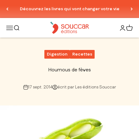
Passer au contenu
Découvrez les livres qui vont changer votre vie
Thierry Souccar Editions
Ouvrir la navigation
Ouvrir la recherche
Ouvrir le
Voir 
Digestion
Recettes
Houmous de fèves
17 sept. 2014
écrit par Les éditions Souccar