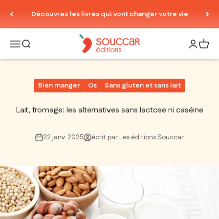
Passer au contenu
Découvrez les livres qui vont changer votre vie
Thierry Souccar Editions
Ouvrir la navigation
Ouvrir la recherche
Ouvrir le
Voir 
Bien manger
Os
Sans gluten et sans lait
Lait, fromage: les alternatives sans lactose ni caséine
22 janv. 2025
écrit par Les éditions Souccar