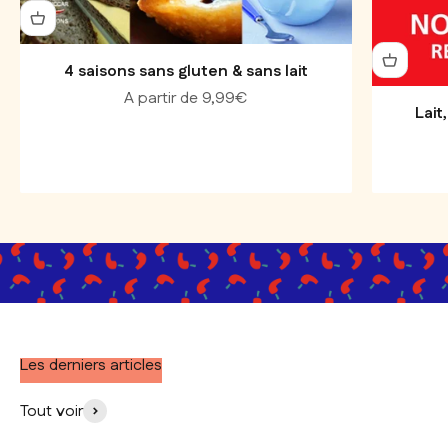
4 saisons sans gluten & sans lait
Prix de vente
A partir de 9,99€
Lai
Les derniers articles
Tout voir