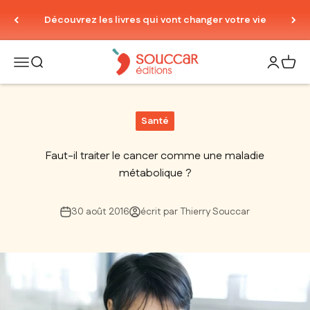
Passer au contenu
Découvrez les livres qui vont changer votre vie
Thierry Souccar Editions
Ouvrir la navigation
Ouvrir la recherche
Ouvrir le
Voir 
Santé
Faut-il traiter le cancer comme une maladie
métabolique ?
30 août 2016
écrit par Thierry Souccar