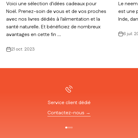
Voici une sélection d'idées cadeaux pour
Le neem 
Noël. Prenez-soin de vous et de vos proches
est une p
avec nos livres dédiés à l'alimentation et la
Inde, da
santé naturelle. Et bénéficiez de nombreux
6 juil. 
avantages en cette fin ...
21 oct. 2023
Service client dédié
Contactez-nous →
Aller à l'élément 1
Aller à l'élément 2
Aller à l'élément 3
Aller à l'élément 4