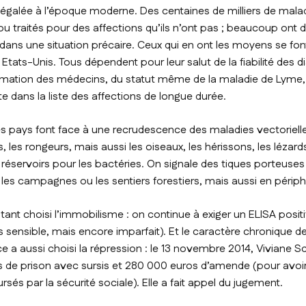
égalée à l’époque moderne. Des centaines de milliers de mala
u traités pour des affections qu’ils n’ont pas ; beaucoup ont 
 dans une situation précaire. Ceux qui en ont les moyens se font 
tats-Unis. Tous dépendent pour leur salut de la fiabilité des d
ormation des médecins, du statut même de la maladie de Lyme,
ite dans la liste des affections de longue durée.
les pays font face à une recrudescence des maladies vectorielle
s, les rongeurs, mais aussi les oiseaux, les hérissons, les lézards
réservoirs pour les bactéries. On signale des tiques porteuses
es campagnes ou les sentiers forestiers, mais aussi en périphér
stant choisi l’immobilisme : on continue à exiger un ELISA positi
 sensible, mais encore imparfait). Et le caractère chronique de
ce a aussi choisi la répression : le 13 novembre 2014, Viviane Sc
de prison avec sursis et 280 000 euros d’amende (pour avoir 
és par la sécurité sociale). Elle a fait appel du jugement.