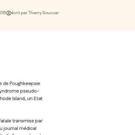
2015
écrit par Thierry Souccar
lle de Poughkeepsie
n syndrome pseudo-
hode Island, un Etat
fatale transmise par
du journal médical