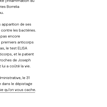
te (inflammation du
ries
Borrelia
au.
 apparition de ses
 contre les bactéries.
 a pas encore
s premiers anticorps
s, le test ELISA
corps, et le patient
 proches de Joseph
ui a coûté la vie.
ministrative, le 31
e dans le dépistage
mie qu’on vous cache
.