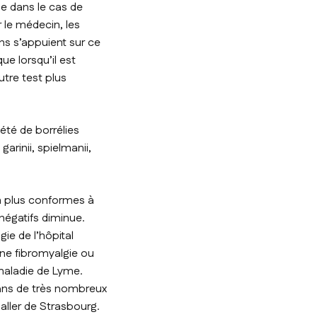
me dans le cas de
 le médecin, les
s s’appuient sur ce
que lorsqu’il est
utre test plus
riété de borrélies
, garinii, spielmanii,
en plus conformes à
 négatifs diminue.
ie de l’hôpital
une fibromyalgie ou
maladie de Lyme.
dans de très nombreux
haller de Strasbourg.