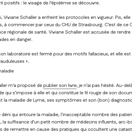
 positifs : le visage de l’épidémie se découvre.
, Viviane Schaller a enfreint les protocoles en vigueur. Pis, elle s’
rs, à commencer par ceux du CHU de Strasbourg. C’est de ce C
nce régionale de santé. Viviane Schaller est accusée de rendre
lades en danger.
son laboratoire est fermé pour des motifs fallacieux, et elle est
auduleuses ».
maladie
aller m’a proposé de
publier son livre
, je n’ai pas hésité. Au-del
e qui s’impose à elle et qui constitue le fil rouge de son docum
est la maladie de Lyme, ses symptômes et son (bon) diagnostic
le déni qui entoure la maladie, l’inacceptable nombre des patien
t, la suffisance d’un petit nombre de médecins influents, arc-b
es de remettre en cause des pratiques qui occultent une catast