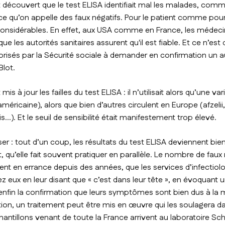
t découvert que le test ELISA identifiait mal les malades, com
ce qu’on appelle des faux négatifs. Pour le patient comme pour
onsidérables. En effet, aux USA comme en France, les médecin
ue les autorités sanitaires assurent qu'il est fiable. Et ce n’est 
utorisés par la Sécurité sociale à demander en confirmation un a
Blot.
mis à jour les failles du test ELISA : il n’utilisait alors qu’une va
méricaine), alors que bien d’autres circulent en Europe (
afzelii
is
…). Et le seuil de sensibilité était manifestement trop élevé.
sser : tout d’un coup, les résultats du test ELISA deviennent bi
 qu’elle fait souvent pratiquer en parallèle. Le nombre de faux
ient en errance depuis des années, que les services d’infectiolog
 eux en leur disant que « c’est dans leur tête », en évoquant 
enfin la confirmation que leurs symptômes sont bien dus à la 
tion, un traitement peut être mis en œuvre qui les soulagera 
chantillons venant de toute la France arrivent au laboratoire Sc