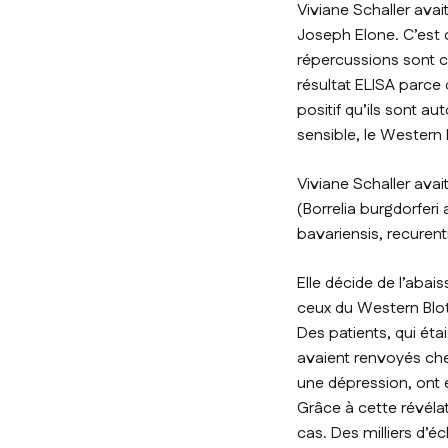
Viviane Schaller avai
Joseph Elone. C’est 
répercussions sont c
résultat ELISA parce q
positif qu’ils sont a
sensible, le Western 
Viviane Schaller avait 
(
Borrelia burgdorferi
a
bavariensis, recurent
Elle décide de l’abai
ceux du Western Blot,
Des patients, qui éta
avaient renvoyés chez
une dépression, ont 
Grâce à cette révéla
cas. Des milliers d’é