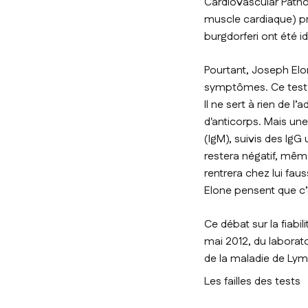
Cardiovascular Patho
muscle cardiaque) pr
burgdorferi
ont été i
Pourtant, Joseph Elo
symptômes. Ce test 
Il ne sert à rien de 
d'anticorps. Mais une
(IgM), suivis des Ig
restera négatif, mêm
rentrera chez lui fa
Elone pensent que c’
Ce débat sur la fiabi
mai 2012, du laborato
de la maladie de Lym
Les failles des tests