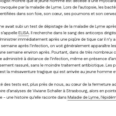
logist
montre que le jeune homme est décédé d’une myocardi
ovoquée par la maladie de Lyme. Lors de l’autopsie, les bacté
dentifiées dans son foie, son cœur, ses poumons et son cerve
ne avait subi un test de dépistage de la maladie de Lyme après
s’appelle
ELISA
. Il recherche dans le sang des anticorps dirigés
l’administrer immédiatement après une piqûre de tique car il n’y
 semaine après l’infection, on voit généralement apparaître le
G une semaine environ après. Pourtant, dans de très nombreux ca
e administré à distance de l’infection, même en présence d’anti
ussement rassuré, sans le moindre traitement antibiotique. Les
est la mésaventure tragique qui est arrivée au jeune homme et l
lité des tests est, plus près de nous, au cœur de la fermeture ad
ire d’analyses de Viviane Schaller à Strasbourg, alors en point
e - une histoire qu’elle raconte dans
Maladie de Lyme, l’épidé