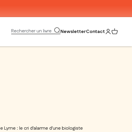
Ouvrir la recherche
Rechercher un livre
Newsletter
Contact
Ouvrir le com
Voir mon 
e Lyme : le cri d'alarme d'une biologiste