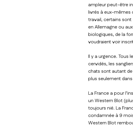
ampleur peut-être in
livrés à eux-mêmes o
travail, certains sont
en Allemagne ou aux E
biologiques, de la f
voudraient voir inscr
Il y a urgence. Tous 
cervidés, les sanglier
chats sont autant de 
plus seulement dans l
La France a pour l’in
un Western Blot (plus
toujours nié. La Fran
condamnée à 9 mois 
Western Blot rembours