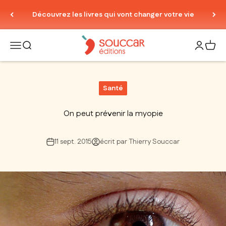
Passer au contenu
Découvrez les livres qui vont changer votre vie
Thierry Souccar Editions
Ouvrir la navigation
Ouvrir la recherche
Ouvrir le
Voir 
Santé
On peut prévenir la myopie
11 sept. 2015
écrit par Thierry Souccar