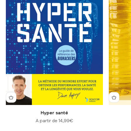
Hyper santé
Prix de vente
A partir de 14,99€