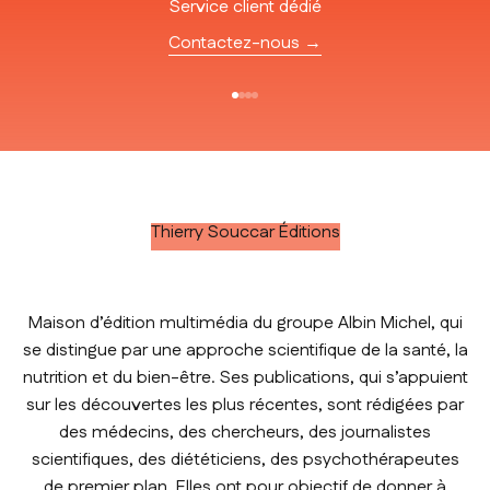
Service client dédié
Contactez-nous →
Aller à l'élément 1
Aller à l'élément 2
Aller à l'élément 3
Aller à l'élément 4
Thierry Souccar Éditions
Maison d’édition multimédia du groupe Albin Michel, qui
se distingue par une approche scientifique de la santé, la
nutrition et du bien-être. Ses publications, qui s’appuient
sur les découvertes les plus récentes, sont rédigées par
des médecins, des chercheurs, des journalistes
scientifiques, des diététiciens, des psychothérapeutes
de premier plan. Elles ont pour objectif de donner à