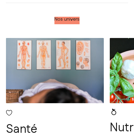
Nos univers
Nutr
Santé