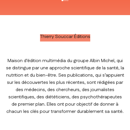
Aller à l'élément 1
Aller à l'élément 2
Aller à l'élément 3
Aller à l'élément 4
Thierry Souccar Éditions
Maison d’édition multimédia du groupe Albin Michel, qui
se distingue par une approche scientifique de la santé, la
nutrition et du bien-être. Ses publications, qui s’appuient
sur les découvertes les plus récentes, sont rédigées par
des médecins, des chercheurs, des journalistes
scientifiques, des diététiciens, des psychothérapeutes
de premier plan. Elles ont pour objectif de donner à
chacun les clés pour transformer durablement sa santé.