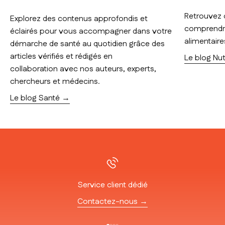
Retrouvez 
Explorez des contenus approfondis et
comprendre
éclairés pour vous accompagner dans votre
alimentaire
démarche de santé au quotidien grâce des
articles vérifiés et rédigés en
Le blog Nut
collaboration avec nos auteurs, experts,
chercheurs et médecins.
Le blog Santé →
Service client dédié
Contactez-nous →