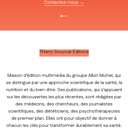
Contactez-nous →
Aller à l'élément 1
Aller à l'élément 2
Aller à l'élément 3
Aller à l'élément 4
Thierry Souccar Éditions
Maison d’édition multimédia du groupe Albin Michel, qui
se distingue par une approche scientifique de la santé, la
nutrition et du bien-être. Ses publications, qui s’appuient
sur les découvertes les plus récentes, sont rédigées par
des médecins, des chercheurs, des journalistes
scientifiques, des diététiciens, des psychothérapeutes
de premier plan. Elles ont pour objectif de donner à
chacun les clés pour transformer durablement sa santé.