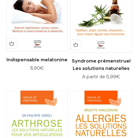
Indispensable melatonine
Syndrome prémenstruel
Prix de vente
8,90€
Les solutions naturelles
Prix de vente
A partir de 5,99€