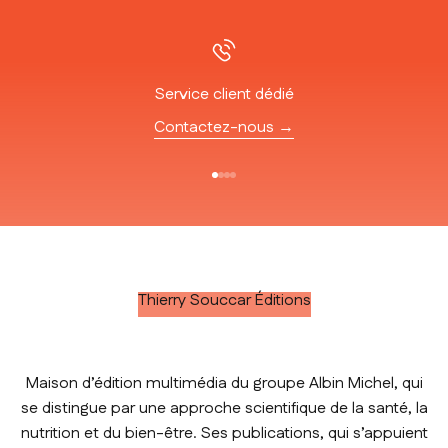
Service client dédié
Contactez-nous →
Aller à l'élément 1
Aller à l'élément 2
Aller à l'élément 3
Aller à l'élément 4
Thierry Souccar Éditions
Maison d’édition multimédia du groupe Albin Michel, qui
se distingue par une approche scientifique de la santé, la
nutrition et du bien-être. Ses publications, qui s’appuient