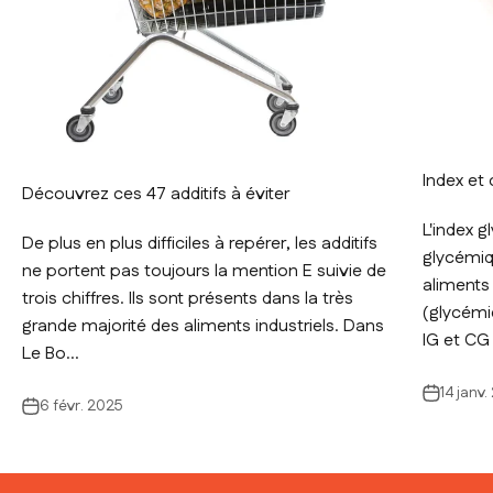
Index et
Découvrez ces 47 additifs à éviter
L'index g
De plus en plus difficiles à repérer, les additifs
glycémiq
ne portent pas toujours la mention E suivie de
aliments 
trois chiffres. Ils sont présents dans la très
(glycémie
grande majorité des aliments industriels. Dans
IG et CG 
Le Bo...
14 janv
6 févr. 2025