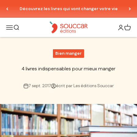
Passer au contenu
Découvrez les livres qui vont changer votre vie
Thierry Souccar Editions
Ouvrir la navigation
Ouvrir la recherche
Ouvrir le
Voir 
Bien manger
4 livres indispensables pour mieux manger
7 sept. 2017
écrit par Les éditions Souccar