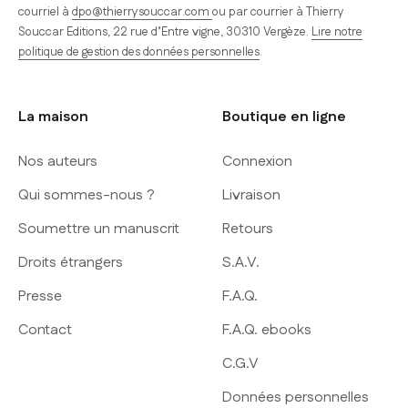
courriel à
dpo@thierrysouccar.com
ou par courrier à Thierry
Souccar Editions, 22 rue d’Entre vigne, 30310 Vergèze.
Lire notre
politique de gestion des données personnelles
.
La maison
Boutique en ligne
Nos auteurs
Connexion
Qui sommes-nous ?
Livraison
Soumettre un manuscrit
Retours
Droits étrangers
S.A.V.
Presse
F.A.Q.
Contact
F.A.Q. ebooks
C.G.V
Données personnelles