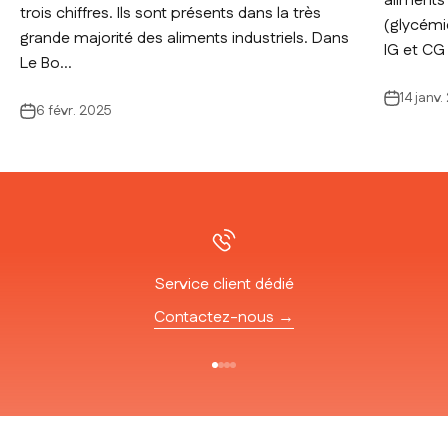
aliments 
trois chiffres. Ils sont présents dans la très
(glycémie
grande majorité des aliments industriels. Dans
IG et CG 
Le Bo...
14 janv
6 févr. 2025
Service client dédié
Contactez-nous →
Aller à l'élément 1
Aller à l'élément 2
Aller à l'élément 3
Aller à l'élément 4