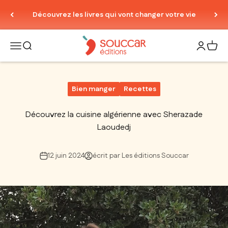
Passer au contenu
Découvrez les livres qui vont changer votre vie
Thierry Souccar Editions
Ouvrir la navigation
Ouvrir la recherche
Ouvrir le
Voir 
Bien manger
Recettes
Découvrez la cuisine algérienne avec Sherazade
Laoudedj
12 juin 2024
écrit par Les éditions Souccar