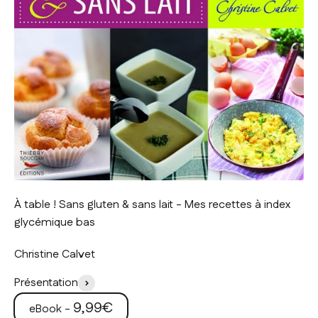
À table ! Sans gluten & sans lait - Mes recettes à index
glycémique bas
Christine Calvet
Présentation
Prix de vente
9,99€
eBook -