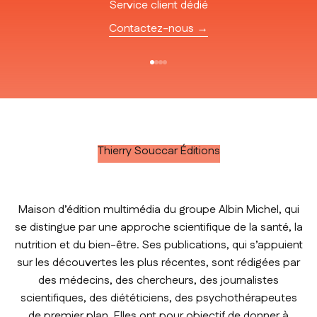
Service client dédié
Contactez-nous →
Aller à l'élément 1
Aller à l'élément 2
Aller à l'élément 3
Aller à l'élément 4
Thierry Souccar Éditions
Maison d’édition multimédia du groupe Albin Michel, qui
se distingue par une approche scientifique de la santé, la
nutrition et du bien-être. Ses publications, qui s’appuient
sur les découvertes les plus récentes, sont rédigées par
des médecins, des chercheurs, des journalistes
scientifiques, des diététiciens, des psychothérapeutes
de premier plan. Elles ont pour objectif de donner à