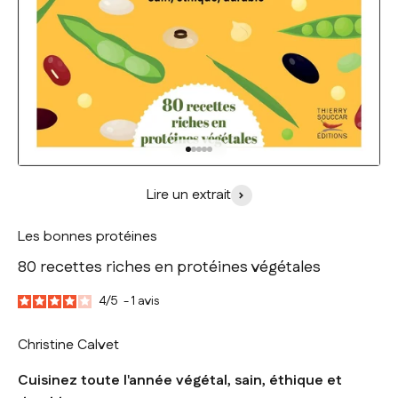
Aller à l'élément 1
Aller à l'élément 2
Aller à l'élément 3
Aller à l'élément 4
Aller à l'élément 5
Lire un extrait
Les bonnes protéines
80 recettes riches en protéines végétales
4
/
5
-
1
avis
Christine Calvet
Cuisinez toute l'année végétal, sain, éthique et