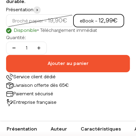
durable.
Présentation
Prix de vente
Prix de vente
19,90€
12,99€
Broché papier -
eBook -
Disponible
• Téléchargement immédiat
Quantité:
Ajouter au panier
Service client dédié
Livraison offerte dès 65€
Paiement sécurisé
Entreprise française
Présentation
Auteur
Caractéristiques