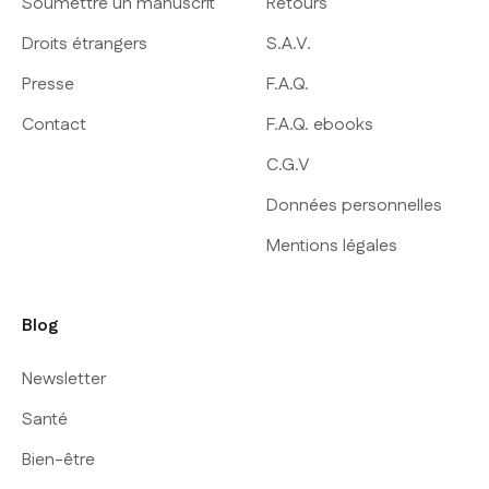
Soumettre un manuscrit
Retours
Droits étrangers
S.A.V.
Presse
F.A.Q.
Contact
F.A.Q. ebooks
C.G.V
Données personnelles
Mentions légales
Blog
Newsletter
Santé
Bien-être