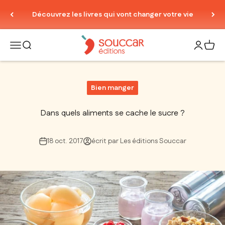
Passer au contenu
Découvrez les livres qui vont changer votre vie
Thierry Souccar Editions
Ouvrir la navigation
Ouvrir la recherche
Ouvrir le
Voir 
Bien manger
Dans quels aliments se cache le sucre ?
18 oct. 2017
écrit par Les éditions Souccar