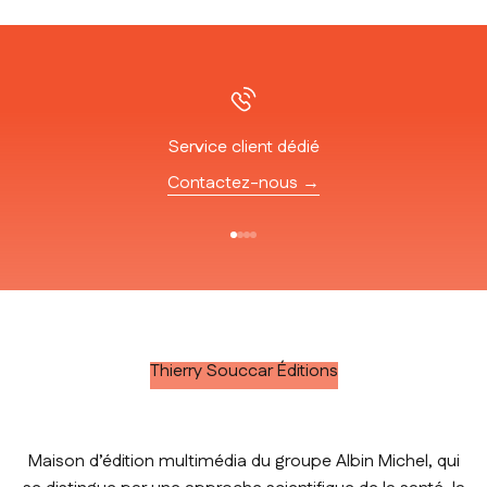
Service client dédié
Contactez-nous →
Aller à l'élément 1
Aller à l'élément 2
Aller à l'élément 3
Aller à l'élément 4
Thierry Souccar Éditions
Maison d’édition multimédia du groupe Albin Michel, qui