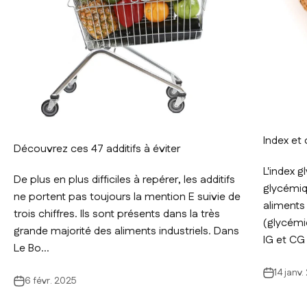
Index et
Découvrez ces 47 additifs à éviter
L'index g
De plus en plus difficiles à repérer, les additifs
glycémiq
ne portent pas toujours la mention E suivie de
aliments 
trois chiffres. Ils sont présents dans la très
(glycémie
grande majorité des aliments industriels. Dans
IG et CG 
Le Bo...
14 janv
6 févr. 2025