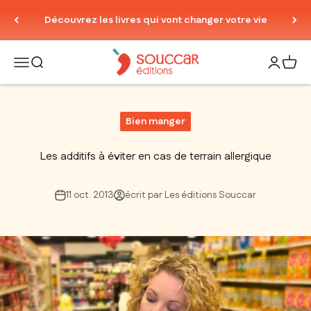
Passer au contenu
Découvrez les livres qui vont changer votre vie
Thierry Souccar Editions
Ouvrir la navigation
Ouvrir la recherche
Ouvrir le
Voir 
Bien manger
Les additifs à éviter en cas de terrain allergique
11 oct. 2013
écrit par Les éditions Souccar