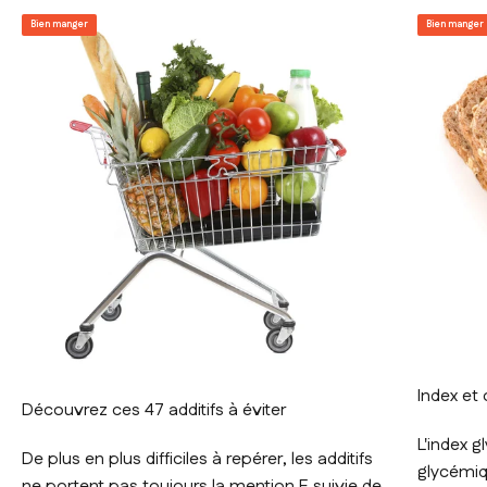
Bien manger
Bien manger
Index et
Découvrez ces 47 additifs à éviter
L'index g
De plus en plus difficiles à repérer, les additifs
glycémiq
ne portent pas toujours la mention E suivie de