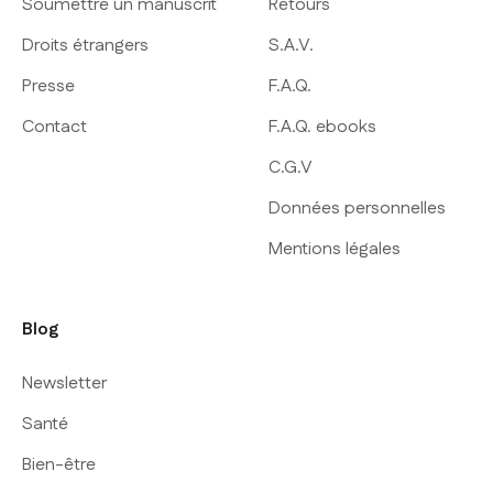
Soumettre un manuscrit
Retours
Droits étrangers
S.A.V.
Presse
F.A.Q.
Contact
F.A.Q. ebooks
C.G.V
Données personnelles
Mentions légales
Blog
Newsletter
Santé
Bien-être