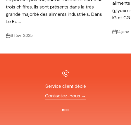
aliments 
trois chiffres. Ils sont présents dans la très
(glycémie
grande majorité des aliments industriels. Dans
IG et CG 
Le Bo...
14 janv
6 févr. 2025
Service client dédié
Contactez-nous →
Aller à l'élément 1
Aller à l'élément 2
Aller à l'élément 3
Aller à l'élément 4