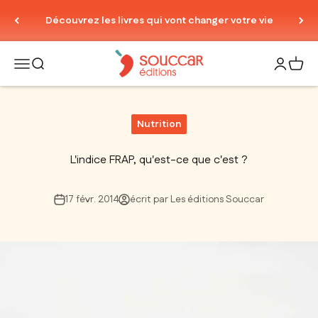
Passer au contenu
Découvrez les livres qui vont changer votre vie
Thierry Souccar Editions
Ouvrir la navigation
Ouvrir la recherche
Ouvrir le
Voir 
Nutrition
L'indice FRAP, qu'est-ce que c'est ?
17 févr. 2014
écrit par Les éditions Souccar