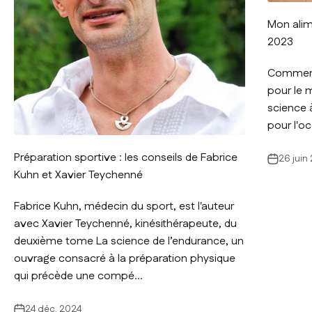
Mon alim
2023
Comment 
pour le 
science à
pour l'oc
Préparation sportive : les conseils de Fabrice
26 juin
Kuhn et Xavier Teychenné
Fabrice Kuhn, médecin du sport, est l'auteur
avec Xavier Teychenné, kinésithérapeute, du
deuxième tome La science de l’endurance, un
ouvrage consacré à la préparation physique
qui précède une compé...
24 déc. 2024