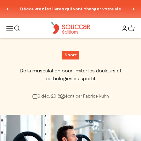
Passer au contenu
Découvrez les livres qui vont changer votre vie
Thierry Souccar Editions
Ouvrir la navigation
Ouvrir la recherche
Ouvrir le
Voir 
Sport
De la musculation pour limiter les douleurs et
pathologies du sportif
6 déc. 2018
écrit par Fabrice Kuhn