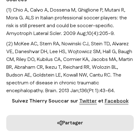
(1)
Chio A, Calvo A, Dossena M, Ghiglione P, Mutani R,
Mora G. ALS in Italian professional soccer players: the
risk is still present and could be soccer-specific.
Amyotroph Lateral Scler. 2009 Aug;10(4):205-9.
(2)
McKee AC, Stern RA, Nowinski CJ, Stein TD, Alvarez
VE, Daneshvar DH, Lee HS, Wojtowicz SM, Hall G, Baugh
CM, Riley DO, Kubilus CA, Cormier KA, Jacobs MA, Martin
BR, Abraham CR, Ikezu T, Reichard RR, Wolozin BL,
Budson AE, Goldstein LE, Kowall NW, Cantu RC. The
spectrum of disease in chronic traumatic
encephalopathy. Brain. 2013 Jan;136(Pt 1):43-64.
Suivez Thierry Souccar sur
Twitter
et
Facebook
Partager