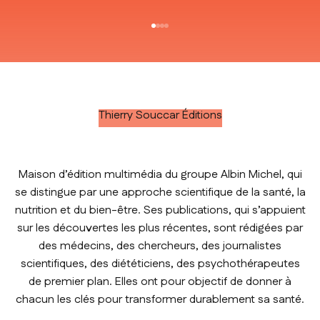
Aller à l'élément 1
Aller à l'élément 2
Aller à l'élément 3
Aller à l'élément 4
Thierry Souccar Éditions
Maison d’édition multimédia du groupe Albin Michel, qui
se distingue par une approche scientifique de la santé, la
nutrition et du bien-être. Ses publications, qui s’appuient
sur les découvertes les plus récentes, sont rédigées par
des médecins, des chercheurs, des journalistes
scientifiques, des diététiciens, des psychothérapeutes
de premier plan. Elles ont pour objectif de donner à
chacun les clés pour transformer durablement sa santé.