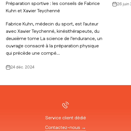
Préparation sportive : les conseils de Fabrice
26 juin
Kuhn et Xavier Teychenné
Fabrice Kuhn, médecin du sport, est l'auteur
avec Xavier Teychenné, kinésithérapeute, du
deuxième tome La science de l’endurance, un
ouvrage consacré à la préparation physique
qui précède une compé...
24 déc. 2024
Service client dédié
Contactez-nous →