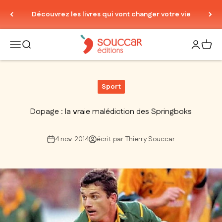
Passer au contenu
Découvrez les livres qui vont changer votre vie
Thierry Souccar Editions
Ouvrir la navigation
Ouvrir la recherche
Ouvrir le
Voir 
Sport
Dopage : la vraie malédiction des Springboks
4 nov. 2014
écrit par Thierry Souccar