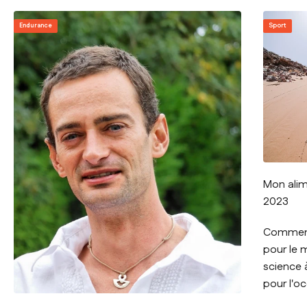
Endurance
Sport
Mon alim
2023
Comment 
pour le 
science à
pour l'oc