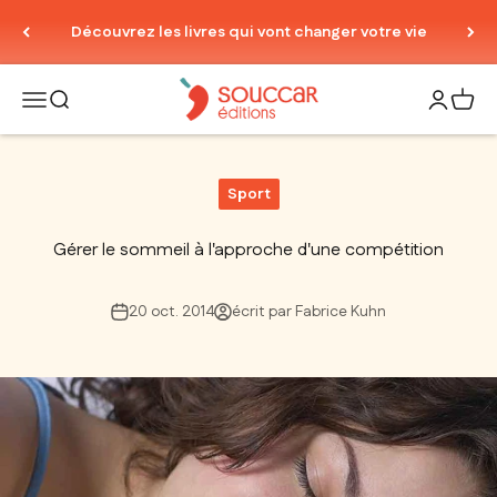
Passer au contenu
Découvrez les livres qui vont changer votre vie
Thierry Souccar Editions
Ouvrir la navigation
Ouvrir la recherche
Ouvrir le
Voir 
Sport
Gérer le sommeil à l'approche d'une compétition
20 oct. 2014
écrit par Fabrice Kuhn