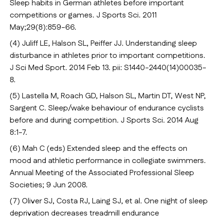
Sleep habits in German athletes before important
competitions or games. J Sports Sci. 2011
May;29(8):859-66.
(4) Juliff LE, Halson SL, Peiffer JJ. Understanding sleep
disturbance in athletes prior to important competitions.
J Sci Med Sport. 2014 Feb 13. pii: S1440-2440(14)00035-
8.
(5) Lastella M, Roach GD, Halson SL, Martin DT, West NP,
Sargent C. Sleep/wake behaviour of endurance cyclists
before and during competition. J Sports Sci. 2014 Aug
8:1-7.
(6) Mah C (eds) Extended sleep and the effects on
mood and athletic performance in collegiate swimmers.
Annual Meeting of the Associated Professional Sleep
Societies; 9 Jun 2008.
(7) Oliver SJ, Costa RJ, Laing SJ, et al. One night of sleep
deprivation decreases treadmill endurance