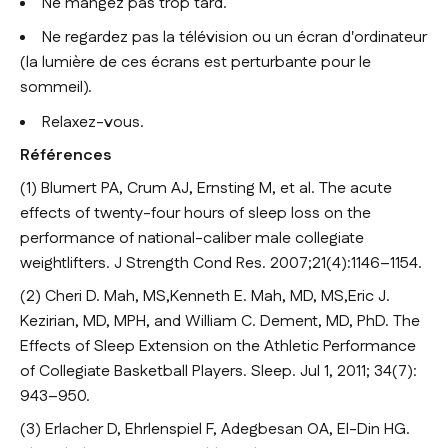
Ne mangez pas trop tard.
Ne regardez pas la télévision ou un écran d'ordinateur
(la lumière de ces écrans est perturbante pour le
sommeil).
Relaxez-vous.
Références
(1) Blumert PA, Crum AJ, Ernsting M, et al. The acute
effects of twenty-four hours of sleep loss on the
performance of national-caliber male collegiate
weightlifters. J Strength Cond Res. 2007;21(4):1146–1154.
(2) Cheri D. Mah, MS,Kenneth E. Mah, MD, MS,Eric J.
Kezirian, MD, MPH, and William C. Dement, MD, PhD. The
Effects of Sleep Extension on the Athletic Performance
of Collegiate Basketball Players. Sleep. Jul 1, 2011; 34(7):
943–950.
(3) Erlacher D, Ehrlenspiel F, Adegbesan OA, El-Din HG.