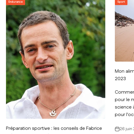
Endurance
Sport
Mon alim
2023
Comment 
pour le 
science à
pour l'oc
Préparation sportive : les conseils de Fabrice
26 juin