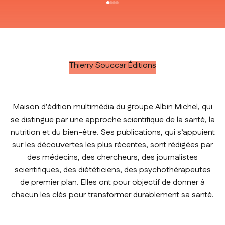
Aller à l'élément 1
Aller à l'élément 2
Aller à l'élément 3
Aller à l'élément 4
Thierry Souccar Éditions
Maison d’édition multimédia du groupe Albin Michel, qui
se distingue par une approche scientifique de la santé, la
nutrition et du bien-être. Ses publications, qui s’appuient
sur les découvertes les plus récentes, sont rédigées par
des médecins, des chercheurs, des journalistes
scientifiques, des diététiciens, des psychothérapeutes
de premier plan. Elles ont pour objectif de donner à
chacun les clés pour transformer durablement sa santé.