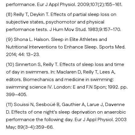
performance. Eur J Appl Physiol. 2009;107(2):155–161.
(8) Reilly T, Deykin T. Effects of partial sleep loss on
subjective states, psychomotor and physical
performance tests. J Hum Mov Stud. 1983;9:157–170.
(9) Shona L. Halson. Sleep in Elite Athletes and
Nutritional Interventions to Enhance Sleep. Sports Med.
2014; 44: 13–23.
(10) Sinnerton S, Reilly T. Effects of sleep loss and time
of day in swimmers. In: Maclaren D, Reilly T, Lees A,
editors. Biomechanics and medicine in swimming:
swimming science IV. London: E and F.N Spon; 1992. pp.
399–405.
(11) Souissi N, Sesboüé B, Gauthier A, Larue J, Davenne
D. Effects of one night's sleep deprivation on anaerobic
performance the following day. Eur J Appl Physiol. 2003
May; 89(3-4):359-66.