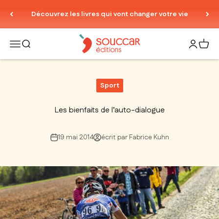
Passer au contenu
Découvrez les livres qui vont changer votre vie
Thierry Souccar Editions
Ouvrir la navigation
Ouvrir la recherche
Ouvrir le
Voir 
Sport
Les bienfaits de l’auto-dialogue
19 mai 2014
écrit par Fabrice Kuhn