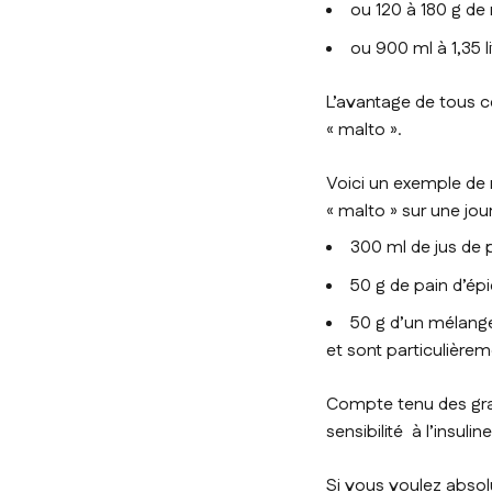
ou 120 à 180 g de 
ou 900 ml à 1,35 
L’avantage de tous ce
« malto ».
Voici un exemple de r
« malto » sur une jo
300 ml de jus de 
50 g de pain d’ép
50 g d’un mélange
et sont particulièrem
Compte tenu des gran
sensibilité à l’insul
Si vous voulez absol