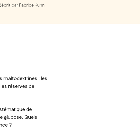
écrit par Fabrice Kuhn
s maltodextrines : les
 les réserves de
ystématique de
de glucose. Quels
ance ?