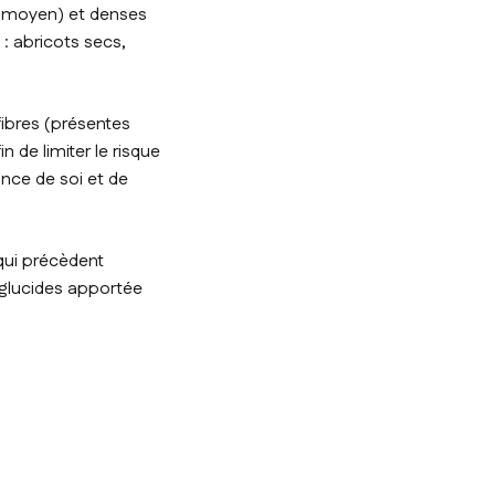
u moyen) et denses
 : abricots secs,
 fibres (présentes
 de limiter le risque
ance de soi et de
qui précèdent
e glucides apportée