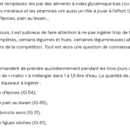
» et remplacez-les par des aliments à index glycémique bas (o
s minéraux et les vitamines ont aussi un rôle à jouer à l’effort !)
épices, pain au levain...
jours, il est judicieux de faire attention à ne pas ingérer trop de
plètes, certains légumes et fruits, certaines légumineuses) afin
ors de la compétition. Tout est alors une question de connaiss
mandent de prendre quotidiennement pendant les trois jours 
 de « malto » à mélanger dans 1 à 1,5 litre d’eau. La quantité d
 équivaut à ingérer :
n d’épices (IG 54),
pain au levain (IG 65),
bricots secs (IG 31),
 figues sèches (IG 61),