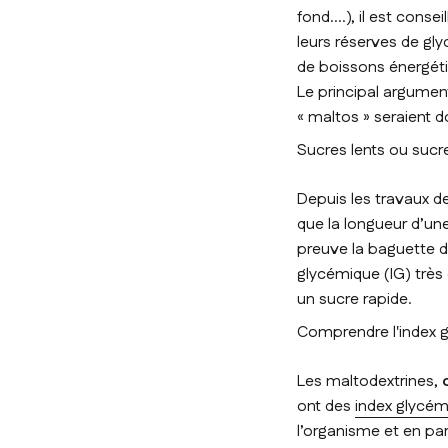
fond….), il est cons
leurs réserves de gl
de boissons énergéti
Le principal argumen
«
maltos
» seraient d
Sucres lents ou sucr
Depuis les travaux de
que la longueur d’un
preuve la baguette 
glycémique (IG) très 
un sucre rapide.
Comprendre l'index 
Les maltodextrines,
ont des
index glycé
l’organisme et en part