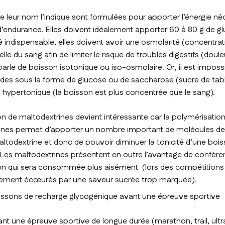
eur nom l’indique sont formulées pour apporter l’énergie néc
’endurance. Elles doivent idéalement apporter 60 à 80 g de gluc
é indispensable, elles doivent avoir une osmolarité (concentra
lle du sang afin de limiter le risque de troubles digestifs (doul
rle de boisson isotonique ou iso-osmolaire. Or, il est imposs
ucides sous la forme de glucose ou de saccharose (sucre de ta
t hypertonique (la boisson est plus concentrée que le sang).
ation de maltodextrines devient intéressante car la polymérisati
ines permet d’apporter un nombre important de molécules de
ltodextrine et donc de pouvoir diminuer la tonicité d’une b
. Les maltodextrines présentent en outre l’avantage de confére
son qui sera consommée plus aisément (lors des compétitions
cilement écœurés par une saveur sucrée trop marquée).
oissons de recharge glycogénique avant une épreuve sportive
ant une épreuve sportive de longue durée (marathon, trail, ultra,