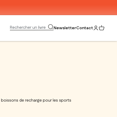
Ouvrir la recherche
Rechercher un livre
Newsletter
Contact
Ouvrir le com
Voir mon 
 boissons de recharge pour les sports