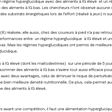
un régime hyperglucidique avec des aliments à IG élevé et un 
 des aliments à IG bas. Les chercheurs n’ont observé aucune d
 des substrats énergétiques lors de l’effort (réalisé à jeun) ni 
(6) réalisée, elle aussi, chez des coureurs à pied n'a pas retro
s performances entre un régime hyperglucidique à IG élevé et u
bas. Mais les régimes hyperglucidiques ont permis de meilleu
lucidique.
nts à IG élevé (dont les maltodextrines) sur une période de 5 j
ommer des aliments à IG bas s’avère tout aussi efficace pour 
avec deux avantages, celui de diminuer le risque de perturbat
e bien meilleure densité nutritionnelle. De plus, cela permet aus
me des aliments à IG élevé.
rs avant une compétition, il faut une alimentation hyperglucique