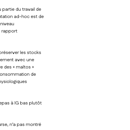
partie du travail de
entation ad-hoc est de
 niveau
u rapport
préserver les stocks
cilement avec une
re des « maltos »
la consommation de
physiologiques
epas à IG bas plutôt
urse, n’a pas montré