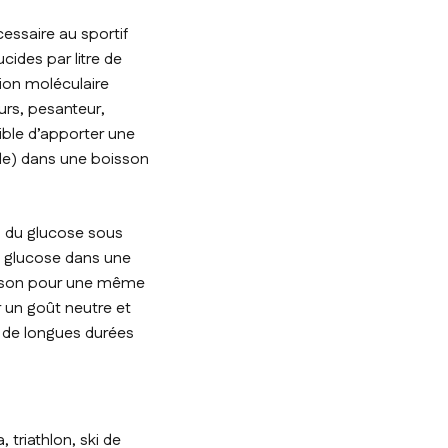
essaire au sportif
ides par litre de
tion moléculaire
eurs, pesanteur,
ible d’apporter une
ble) dans une boisson
on du glucose sous
 glucose dans une
oisson pour une même
r un goût neutre et
 de longues durées
 triathlon, ski de