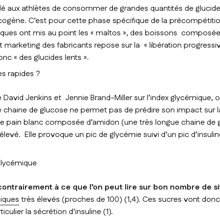
eillé aux athlètes de consommer de grandes quantités de glucid
ycogène. C’est pour cette phase spécifique de la précompétitio
ques ont mis au point les «
maltos
», des boissons composées
t marketing des fabricants repose sur la «
libération progressiv
onc « des glucides lents ».
es rapides ?
 David Jenkins et Jennie Brand-Miller sur l’index glycémique, 
e chaine de glucose ne permet pas de prédire son impact sur l
de pain blanc composée d’amidon (une très longue chaine de g
élevé. Elle provoque un pic de glycémie suivi d’un pic d’insulin
glycémique
contrairement à ce que l’on peut lire sur bon nombre de 
miques
très élevés (proches de 100) (1,4). Ces sucres vont don
iculier la sécrétion d’insuline (1).