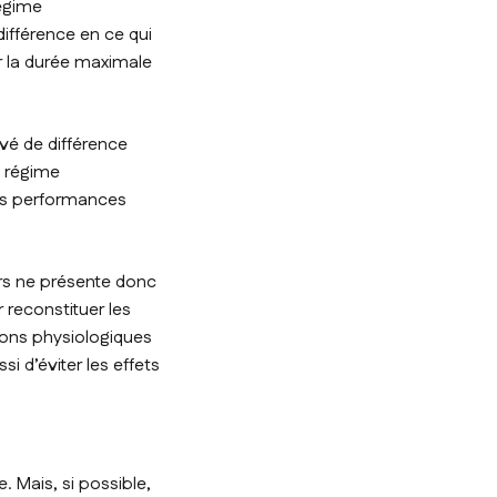
régime
ifférence en ce qui
sur la durée maximale
uvé de différence
n régime
res performances
ours ne présente donc
reconstituer les
ions physiologiques
si d’éviter les effets
. Mais, si possible,