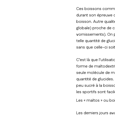
Ces boissons comme l
durant son épreuve d
boisson. Autre qualit
globale) proche de ce
vomissements). On pa
telle quantité de gl
sans que celle-ci soi
C’est là que l’utilis
forme de maltodextr
seule molécule de ma
quantité de glucides
peu sucré à la bois
les sportifs sont fa
Les « maltos » ou b
Les derniers jours av