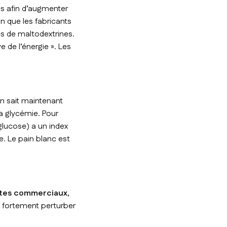
es afin d’augmenter
n que les fabricants
 de maltodextrines.
e de l’énergie
». Les
on sait maintenant
a glycémie. Pour
lucose) a un index
e. Le pain blanc est
sites commerciaux
,
c fortement perturber