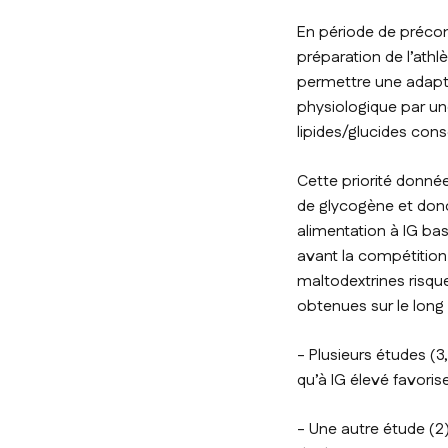
En période de précomp
préparation de l’athl
permettre une adapta
physiologique par une
lipides/glucides co
Cette priorité donné
de glycogène et donc
alimentation à IG ba
avant la compétition
maltodextrines risque 
obtenues sur le long 
- Plusieurs études (
qu’à IG élevé favorise
- Une autre étude (2