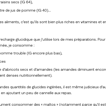
raisins secs (IG 64),
litre de jus de pomme (IG 40)…
s aliments, c’est qu’ils sont bien plus riches en vitamines et 
echarge glucidique que j’utilise lors de mes préparations. Pou
urnée, je consomme :
pomme trouble (IG encore plus bas),
ices
 d’abricots secs et d’amandes (les amandes diminuent encore
ent denses nutritionnellement).
des quantités de glucides ingérées, il est même judicieux d’a
ine en ajoutant un peu de cannelle aux repas.
ument consommer des « maltos » (notamment parce qu’il est di