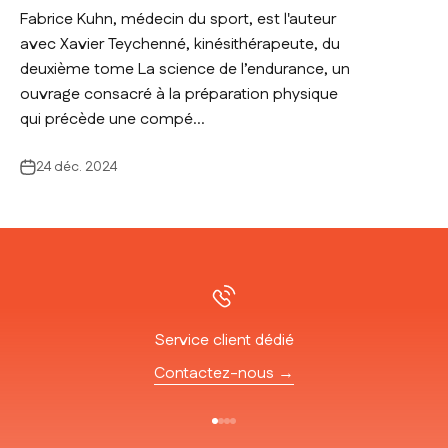
Fabrice Kuhn, médecin du sport, est l'auteur
avec Xavier Teychenné, kinésithérapeute, du
deuxième tome La science de l’endurance, un
ouvrage consacré à la préparation physique
qui précède une compé...
24 déc. 2024
Service client dédié
Contactez-nous →
Aller à l'élément 1
Aller à l'élément 2
Aller à l'élément 3
Aller à l'élément 4