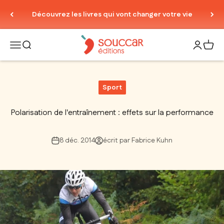
Passer au contenu
Découvrez les livres qui vont changer votre vie
Thierry Souccar Editions
Ouvrir la navigation
Ouvrir la recherche
Ouvrir le
Voir 
Sport
Polarisation de l'entraînement : effets sur la performance
8 déc. 2014
écrit par Fabrice Kuhn