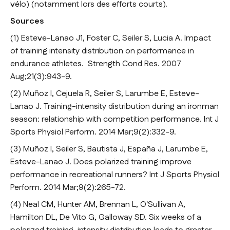
vélo) (notamment lors des efforts courts).
Sources
(1) Esteve-Lanao J1, Foster C, Seiler S, Lucia A. Impact
of training intensity distribution on performance in
endurance athletes. Strength Cond Res. 2007
Aug;21(3):943-9.
(2) Muñoz I, Cejuela R, Seiler S, Larumbe E, Esteve-
Lanao J. Training-intensity distribution during an ironman
season: relationship with competition performance. Int J
Sports Physiol Perform. 2014 Mar;9(2):332-9.
(3) Muñoz I, Seiler S, Bautista J, España J, Larumbe E,
Esteve-Lanao J. Does polarized training improve
performance in recreational runners? Int J Sports Physiol
Perform. 2014 Mar;9(2):265-72.
(4) Neal CM, Hunter AM, Brennan L, O'Sullivan A,
Hamilton DL, De Vito G, Galloway SD. Six weeks of a