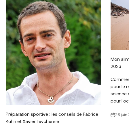
Mon alim
2023
Comment 
pour le 
science à
pour l'oc
Préparation sportive : les conseils de Fabrice
26 juin
Kuhn et Xavier Teychenné