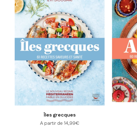
Îles grecques
Prix de vente
A partir de 14,99€