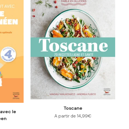
Toscane
avec le
Prix de vente
A partir de 14,99€
éen