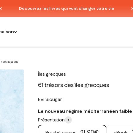
Découvrez les livres qui vont changer votre vie
maison
 grecques
Îles grecques
61 trésors des îles grecques
Evi Siougari
Le nouveau régime méditerranéen faible 
Présentation
Prix de vente
21,90€
Broché papier -
eBook -