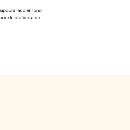
a tsipoura ladolémono
core le stafidota de