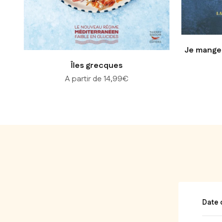
Je mange
Îles grecques
Prix de vente
A partir de 14,99€
Date 