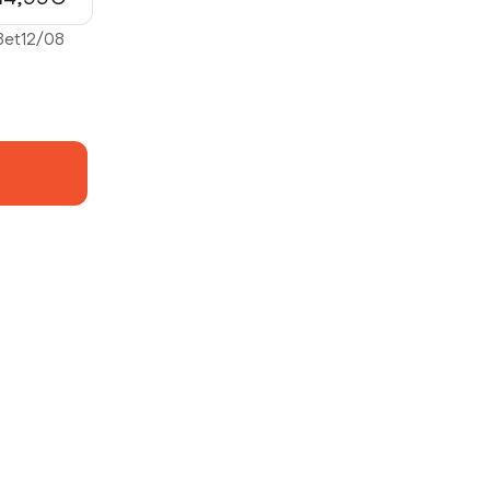
8
et
12/08