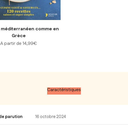
 méditerranéen comme en
Grèce
Prix de vente
A partir de 14,99€
Caractéristiques
de parution
16 octobre 2024