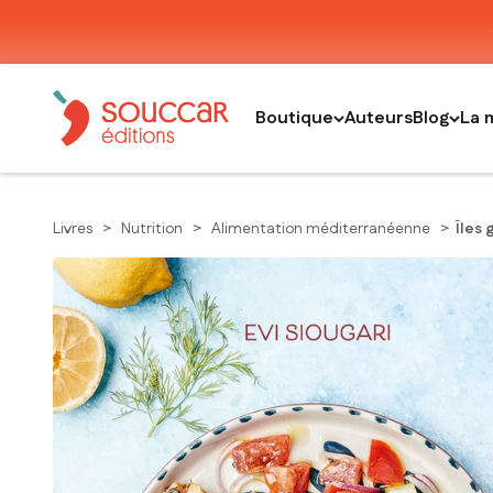
Passer au contenu
Thierry Souccar Editions
Boutique
Auteurs
Blog
La 
Livres
>
Nutrition
>
Alimentation méditerranéenne
>
Îles