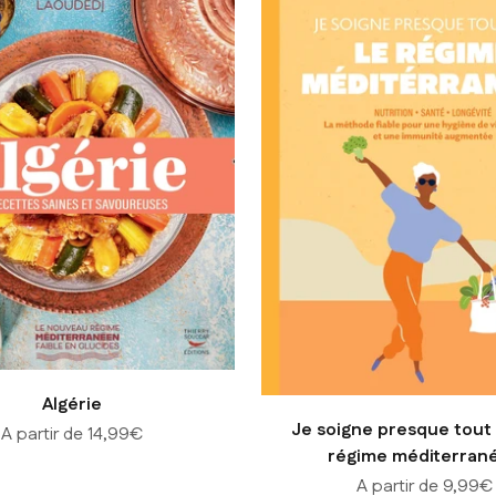
Algérie
Je soigne presque tout 
Prix de vente
A partir de 14,99€
régime méditerran
Prix de vente
A partir de 9,99€