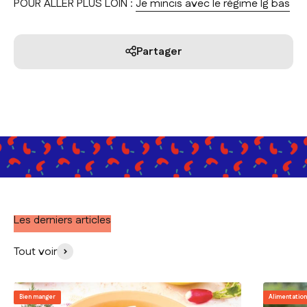
POUR ALLER PLUS LOIN :
Je mincis avec le régime Ig bas
Partager
Les derniers articles
Tout voir
Bien manger
Alimentatio