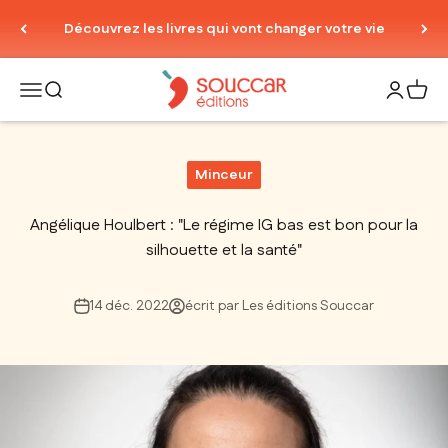
Passer au contenu
💛 Les ebooks à prix doux de l'été 🡢
Thierry Souccar Editions
Ouvrir la navigation
Ouvrir la recherche
Ouvrir le
Voir 
Minceur
Angélique Houlbert : "Le régime IG bas est bon pour la
silhouette et la santé"
14 déc. 2022
écrit par Les éditions Souccar