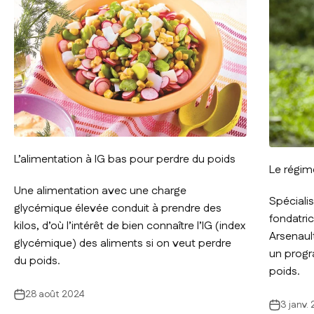
L’alimentation à IG bas pour perdre du poids
Le régim
Une alimentation avec une charge
Spécialis
glycémique élevée conduit à prendre des
fondatri
kilos, d’où l’intérêt de bien connaître l’IG (index
Arsenaul
glycémique) des aliments si on veut perdre
un progr
du poids.
poids.
28 août 2024
3 janv.