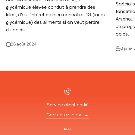
Spécialis
glycémique élevée conduit à prendre des
fondatri
kilos, d’où l’intérêt de bien connaître l’IG (index
Arsenaul
glycémique) des aliments si on veut perdre
un progr
du poids.
poids.
28 août 2024
3 janv.
Service client dédié
Contactez-nous →
Aller à l'élément 1
Aller à l'élément 2
Aller à l'élément 3
Aller à l'élément 4