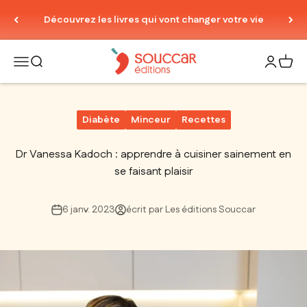
Passer au contenu
Découvrez les livres qui vont changer votre vie
Thierry Souccar Editions
Ouvrir la navigation
Ouvrir la recherche
Ouvrir le
Voir 
Diabète
Minceur
Recettes
Dr Vanessa Kadoch : apprendre à cuisiner sainement en
se faisant plaisir
6 janv. 2023
écrit par Les éditions Souccar