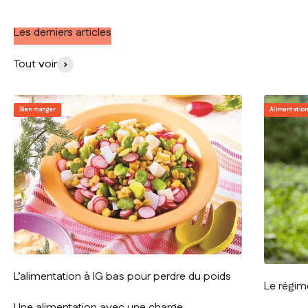
Les derniers articles
Tout voir
Bien manger
Alimentatio
L’alimentation à IG bas pour perdre du poids
Le régim
Une alimentation avec une charge