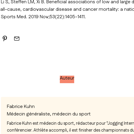
Li S, Steffen LM, Xi B. Beneficial associations of low and large 
h all-cause, cardiovascular disease and cancer mortality: a nati
J Sports Med. 2019 Nov;53(22):1405-1411.
Auteur
Fabrice Kuhn
Médecin généraliste, médecin du sport
Fabrice Kuhn est médecin du sport, rédacteur pour "Jogging Intern
conférencier. Athlète accompli, il est finisher des championnats