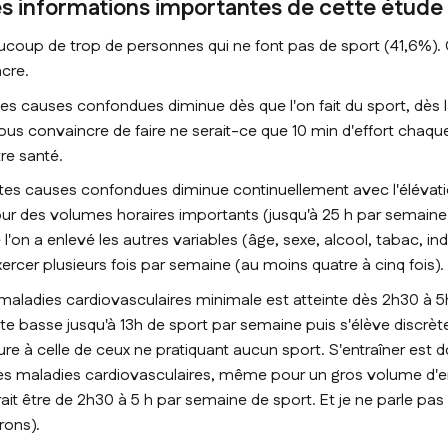
es informations importantes de cette étude
aucoup de trop de personnes qui ne font pas de sport (41,6%). 
cre.
tes causes confondues diminue dès que l'on fait du sport, dès
 à vous convaincre de faire ne serait-ce que 10 min d'effort chaq
re santé.
utes causes confondues diminue continuellement avec l'élévat
ur des volumes horaires importants (jusqu'à 25 h par semaine)
e l'on a enlevé les autres variables (âge, sexe, alcool, tabac, i
rcer plusieurs fois par semaine (au moins quatre à cinq fois).
 maladies cardiovasculaires minimale est atteinte dès 2h30 à 5h
e basse jusqu'à 13h de sport par semaine puis s'élève discrè
eure à celle de ceux ne pratiquant aucun sport. S'entraîner est 
 les maladies cardiovasculaires, même pour un gros volume d'
rait être de 2h30 à 5 h par semaine de sport. Et je ne parle p
rons).