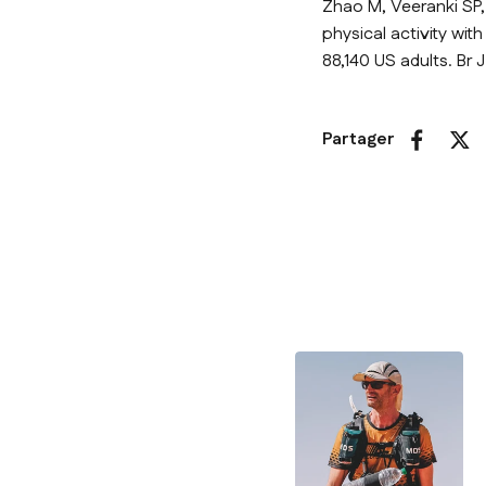
Zhao M, Veeranki SP, 
physical activity wit
88,140 US adults. Br 
Partager