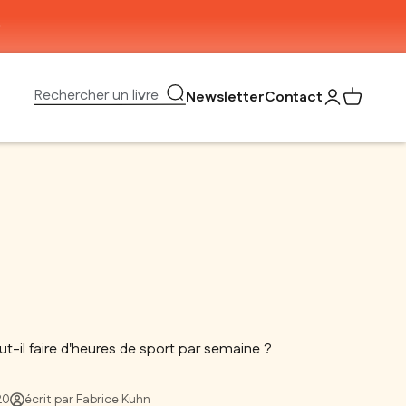
Ouvrir la recherche
Rechercher un livre
Newsletter
Contact
Ouvrir le com
Voir mon 
t-il faire d'heures de sport par semaine ?
20
écrit par Fabrice Kuhn