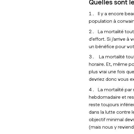
Quelles sont l
Il y a encore be
population à convain
La mortalité tou
d'effort. Si j'arrive
un bénéfice pour vot
La mortalité to
horaire. Et, même po
plus vrai une fois qu
devriez donc vous exe
La mortalité par
hebdomadaire et rest
reste toujours inféri
dans la lutte contre
objectif minimal dev
(mais nous y reviend