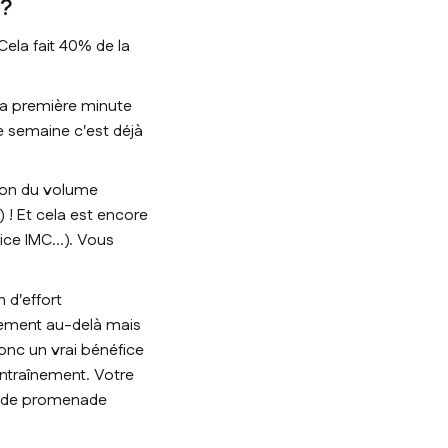
 ?
Cela fait 40% de la
 la première minute
ue semaine c'est déjà
ion du volume
 ! Et cela est encore
ndice IMC…). Vous
 d'effort
tement au-delà mais
donc un vrai bénéfice
entraînement. Votre
as de promenade