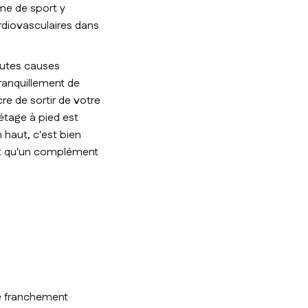
ume de sport y
rdiovasculaires dans
outes causes
ranquillement de
re de sortir de votre
 étage à pied est
 haut, c'est bien
sont qu'un complément
tre franchement