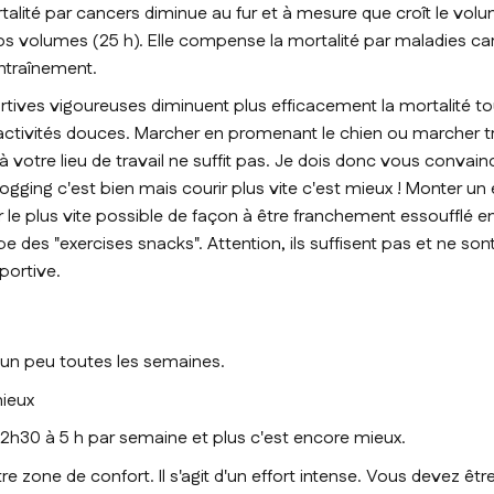
rtalité par cancers diminue au fur et à mesure que croît le vol
s volumes (25 h). Elle compense la mortalité par maladies ca
ntraînement.
ortives vigoureuses diminuent plus efficacement la mortalité t
ctivités douces. Marcher en promenant le chien ou marcher t
à votre lieu de travail ne suffit pas. Je dois donc vous convainc
ogging c'est bien mais courir plus vite c'est mieux ! Monter un
le plus vite possible de façon à être franchement essoufflé en
ipe des "exercises snacks". Attention, ils suffisent pas et ne 
 sportive.
un peu toutes les semaines.
ieux
h30 à 5 h par semaine et plus c'est encore mieux.
re zone de confort. Il s'agit d'un effort intense. Vous devez ê