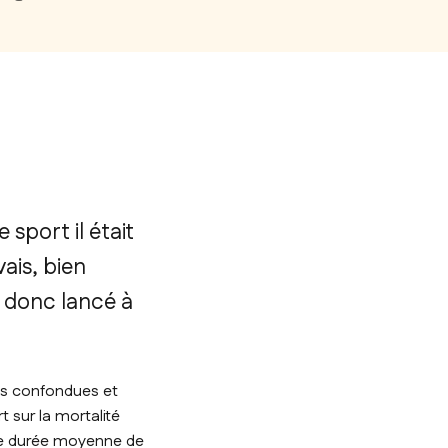
port il était
ais, bien
à donc lancé à
ses confondues et
 sur la mortalité
ne durée moyenne de