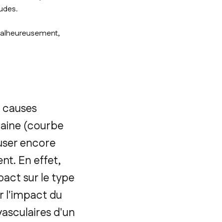
udes.
 malheureusement,
s causes
maine (courbe
euser encore
nt. En effet,
pact sur le type
r l'impact du
asculaires d'un