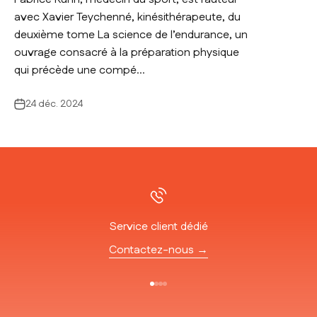
avec Xavier Teychenné, kinésithérapeute, du
deuxième tome La science de l’endurance, un
ouvrage consacré à la préparation physique
qui précède une compé...
24 déc. 2024
Service client dédié
Contactez-nous →
Aller à l'élément 1
Aller à l'élément 2
Aller à l'élément 3
Aller à l'élément 4