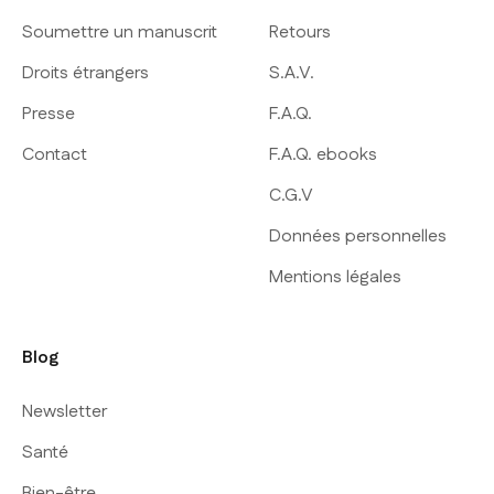
Soumettre un manuscrit
Retours
Droits étrangers
S.A.V.
Presse
F.A.Q.
Contact
F.A.Q. ebooks
C.G.V
Données personnelles
Mentions légales
Blog
Newsletter
Santé
Bien-être