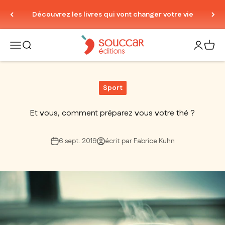
Passer au contenu
Découvrez les livres qui vont changer votre vie
Thierry Souccar Editions
Ouvrir la navigation
Ouvrir la recherche
Ouvrir le
Voir 
Sport
Et vous, comment préparez vous votre thé ?
6 sept. 2019
écrit par Fabrice Kuhn