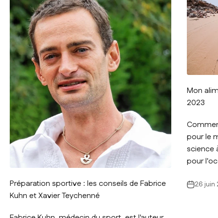
Mon alim
2023
Comment 
pour le 
science à
pour l'oc
Préparation sportive : les conseils de Fabrice
26 juin
Kuhn et Xavier Teychenné
Fabrice Kuhn, médecin du sport, est l'auteur