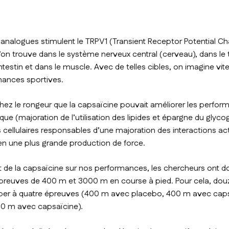
 analogues stimulent le TRPV1 (
Transient Receptor Potential Ch
l’on trouve dans le système nerveux central (cerveau), dans le 
intestin et dans le muscle. Avec de telles cibles, on imagine vite
mances sportives.
 chez le rongeur que la capsaïcine pouvait améliorer les perf
que (majoration de l’utilisation des lipides et épargne du glyc
s cellulaires responsables d’une majoration des interactions a
en une plus grande production de force.
ct de la capsaïcine sur nos performances, les chercheurs ont d
preuves de 400 m et 3000 m en course à pied. Pour cela, douz
ciper à quatre épreuves (400 m avec placebo, 400 m avec cap
0 m avec capsaïcine).