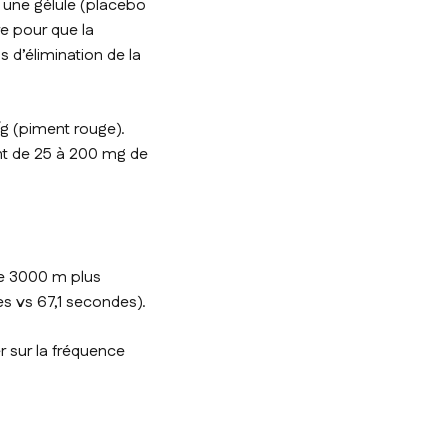
t une gélule (placebo
re pour que la
 d’élimination de la
/g (piment rouge).
ent de 25 à 200 mg de
le 3000 m plus
 vs 67,1 secondes).
r sur la fréquence