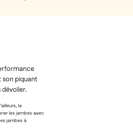
 performance
t son piquant
 dévoiler.
illeurs, la
nner les jambes avec
 les jambes à