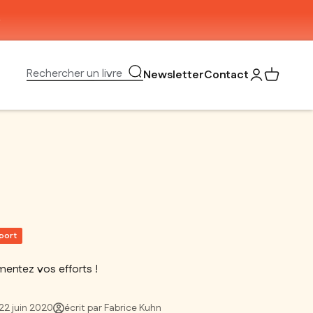
Ouvrir la recherche
Rechercher un livre
Newsletter
Contact
Ouvrir le com
Voir mon 
port
mentez vos efforts !
22 juin 2020
écrit par Fabrice Kuhn