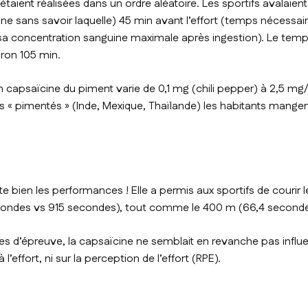
taient réalisées dans un ordre aléatoire. Les sportifs avalaien
ne sans savoir laquelle) 45 min avant l’effort (temps nécessai
sa concentration sanguine maximale après ingestion). Le temps
iron 105 min.
en capsaïcine du piment varie de 0,1 mg (chili pepper) à 2,5 mg
us « pimentés » (Inde, Mexique, Thaïlande) les habitants mang
e bien les performances ! Elle a permis aux sportifs de courir 
ondes vs 915 secondes), tout comme le 400 m (66,4 secondes
es d’épreuve, la capsaïcine ne semblait en revanche pas influe
’effort, ni sur la perception de l’effort (RPE).