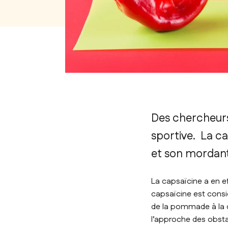
Des chercheurs 
sportive. La c
et son mordant.
La capsaïcine a en ef
capsaïcine est cons
de la pommade à la ca
l’approche des obsta