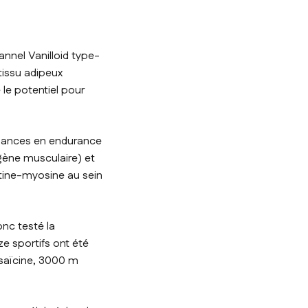
annel Vanilloid type-
tissu adipeux
 le potentiel pour
ormances en endurance
ogène musculaire) et
ctine-myosine au sein
onc testé la
e sportifs ont été
saïcine, 3000 m