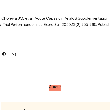
C, Cholewa JM, et al. Acute Capsaicin Analog Supplementatio
-Trial Performance.
Int J Exerc Sci
. 2020;13(2):755‐765. Publis
Auteur