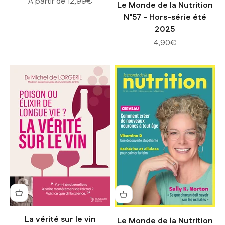
Prix de vente
A partir de 12,99€
Le Monde de la Nutrition
N°57 - Hors-série été
2025
Prix de vente
4,90€
La vérité sur le vin
Le Monde de la Nutrition