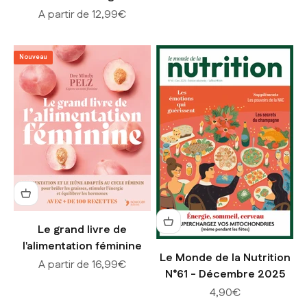
Prix de vente
A partir de 12,99€
Nouveau
Le grand livre de
l'alimentation féminine
Le Monde de la Nutrition
Prix de vente
A partir de 16,99€
N°61 - Décembre 2025
Prix de vente
4,90€