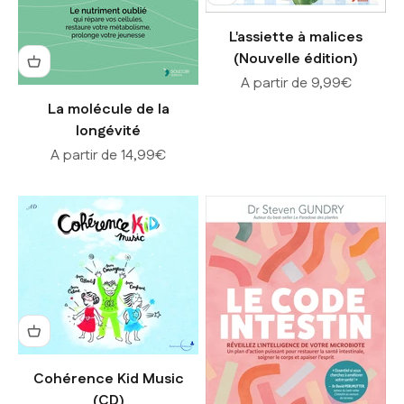
L'assiette à malices
(Nouvelle édition)
Prix de vente
A partir de 9,99€
La molécule de la
longévité
Prix de vente
A partir de 14,99€
Cohérence Kid Music
(CD)