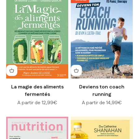
La magie des aliments
Deviens ton coach
fermentés
running
Prix de vente
Prix de vente
A partir de 12,99€
A partir de 14,99€