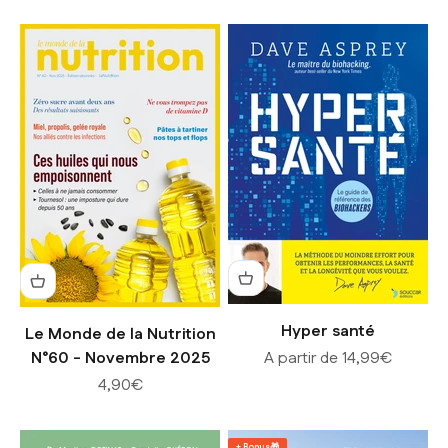
Hyper santé
Le Monde de la Nutrition
Prix de vente
N°60 - Novembre 2025
A partir de 14,99€
Prix de vente
4,90€
+ Bonus🎁