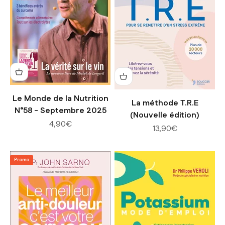
Le Monde de la Nutrition
La méthode T.R.E
N°58 - Septembre 2025
(Nouvelle édition)
Prix de vente
4,90€
Prix de vente
13,90€
Promo