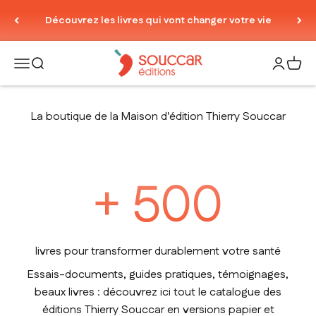
Passer au contenu
Découvrez les livres qui vont changer votre vie
Thierry Souccar Editions
Ouvrir la navigation
Ouvrir la recherche
Ouvrir le
Voir 
La boutique de la Maison d'édition Thierry Souccar
+
500
livres pour transformer durablement votre santé
Essais-documents, guides pratiques, témoignages,
beaux livres : découvrez ici tout le catalogue des
éditions Thierry Souccar en versions papier et