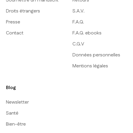
Soumettre un manuscrit
Retours
Droits étrangers
S.A.V.
Presse
F.A.Q.
Contact
F.A.Q. ebooks
C.G.V
Données personnelles
Mentions légales
Blog
Newsletter
Santé
Bien-être