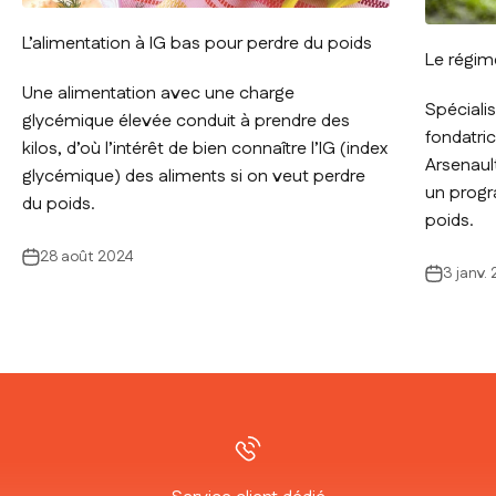
L’alimentation à IG bas pour perdre du poids
Le régim
Une alimentation avec une charge
Spécialis
glycémique élevée conduit à prendre des
fondatri
kilos, d’où l’intérêt de bien connaître l’IG (index
Arsenaul
glycémique) des aliments si on veut perdre
un progr
du poids.
poids.
28 août 2024
3 janv.