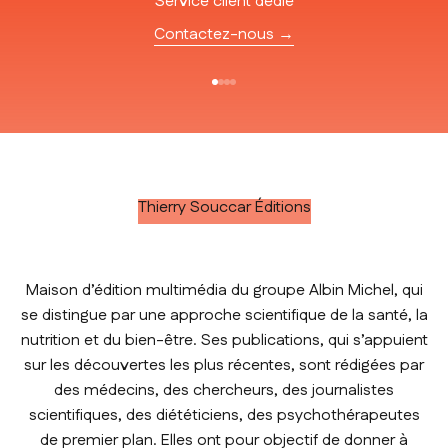
Service client dédié
Contactez-nous →
Aller à l'élément 1
Aller à l'élément 2
Aller à l'élément 3
Aller à l'élément 4
Thierry Souccar Éditions
Maison d’édition multimédia du groupe Albin Michel, qui
se distingue par une approche scientifique de la santé, la
nutrition et du bien-être. Ses publications, qui s’appuient
sur les découvertes les plus récentes, sont rédigées par
des médecins, des chercheurs, des journalistes
scientifiques, des diététiciens, des psychothérapeutes
de premier plan. Elles ont pour objectif de donner à