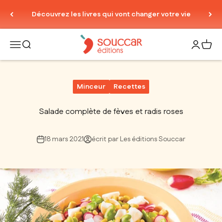
Passer au contenu
Découvrez les livres qui vont changer votre vie
Thierry Souccar Editions
Ouvrir la navigation
Ouvrir la recherche
Ouvrir le
Voir 
Minceur
Recettes
Salade complète de fèves et radis roses
18 mars 2021
écrit par Les éditions Souccar